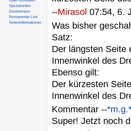
Datei hochladen
Spezialseiten
--
Mirasol
07:54, 6. 
Druckversion
Permanenter Link
Was bisher geschah
Seiteninformationen
Satz:
Der längsten Seite 
Innenwinkel des Dr
Ebenso gilt:
Der kürzesten Seite
Innenwinkel des Dr
Kommentar --
*m.g.
Super! Jetzt noch 