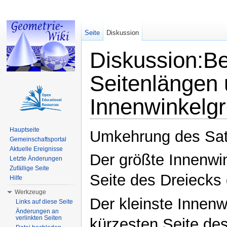
Seite
Diskussion
Diskussion:B
Seitenlängen
Innenwinkelgr
Wechseln zu:
Navigation
,
Suche
Hauptseite
Umkehrung des Sat
Gemeinschaftsportal
Aktuelle Ereignisse
Der größte Innenwin
Letzte Änderungen
Zufällige Seite
Seite des Dreiecks
Hilfe
Werkzeuge
Der kleinste Innenw
Links auf diese Seite
Änderungen an
verlinkten Seiten
kürzesten Seite de