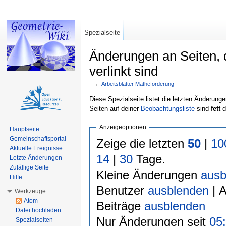
Spezialseite
Änderungen an Seiten, d
verlinkt sind
←
Arbeitsblätter Matheförderung
Wechseln zu:
Navigation
,
Suche
Diese Spezialseite listet die letzten Änderunge
Seiten auf deiner
Beobachtungsliste
sind
fett
d
Anzeigeoptionen
Hauptseite
Gemeinschaftsportal
Zeige die letzten
50
|
10
Aktuelle Ereignisse
14
|
30
Tage.
Letzte Änderungen
Zufällige Seite
Kleine Änderungen
ausb
Hilfe
Benutzer
ausblenden
| 
Werkzeuge
Atom
Beiträge
ausblenden
Datei hochladen
Nur Änderungen seit
05:
Spezialseiten