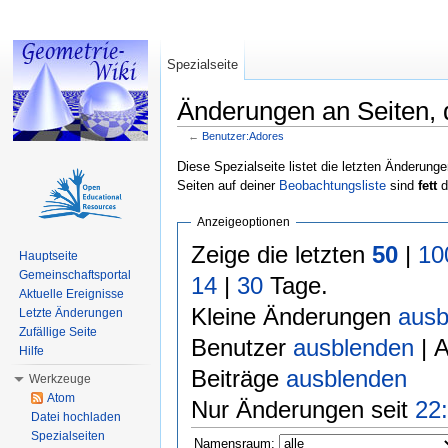
Spezialseite
Änderungen an Seiten, d
←
Benutzer:Adores
Wechseln zu:
Navigation
,
Suche
Diese Spezialseite listet die letzten Änderunge
Seiten auf deiner
Beobachtungsliste
sind
fett
d
Anzeigeoptionen
Zeige die letzten
50
|
10
Hauptseite
Gemeinschaftsportal
14
|
30
Tage.
Aktuelle Ereignisse
Kleine Änderungen
ausb
Letzte Änderungen
Zufällige Seite
Benutzer
ausblenden
| 
Hilfe
Beiträge
ausblenden
Werkzeuge
Atom
Nur Änderungen seit
22:
Datei hochladen
Spezialseiten
Namensraum: