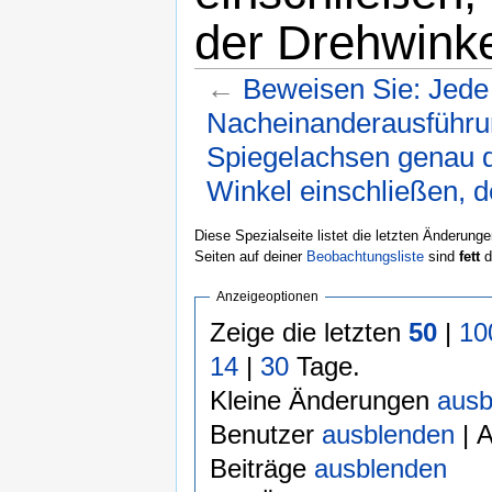
der Drehwinkel
←
Beweisen Sie: Jede
Nacheinanderausführu
Spiegelachsen genau 
Winkel einschließen, d
Wechseln zu:
Navigation
,
Suche
Diese Spezialseite listet die letzten Änderunge
Seiten auf deiner
Beobachtungsliste
sind
fett
d
Anzeigeoptionen
Zeige die letzten
50
|
10
14
|
30
Tage.
Kleine Änderungen
ausb
Benutzer
ausblenden
| 
Beiträge
ausblenden