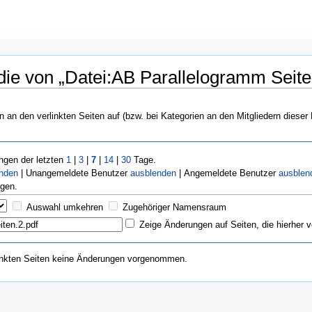
ie von „Datei:AB Parallelogramm Seiten.
n an den verlinkten Seiten auf (bzw. bei Kategorien an den Mitgliedern dieser
gen der letzten
1
|
3
|
7
|
14
|
30
Tage.
enden
| Unangemeldete Benutzer
ausblenden
| Angemeldete Benutzer
ausblen
gen.
Auswahl umkehren
Zugehöriger Namensraum
Zeige Änderungen auf Seiten, die hierher v
inkten Seiten keine Änderungen vorgenommen.