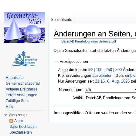
Spezialseite
Änderungen an Seiten, d
←
Datei:AB Parallelogramm Seiten.2.pdf
Wechseln zu:
Navigation
,
Suche
Diese Spezialseite listet die letzten Änderunge
Anzeigeoptionen
Zeige die letzten
50
|
100
|
250
|
500
Änderun
Kleine Änderungen
ausblenden
| Bots
einbl
Hauptseite
Nur Änderungen seit
21:15, 6. Aug. 2026
zei
Gemeinschaftsportal
Aktuelle Ereignisse
Namensraum:
Letzte Änderungen
Seite:
Zufällige Seite
Hilfe
Im ausgewählten Zeitraum wurden an den verl
Werkzeuge
Atom
Datei hochladen
Spezialseiten