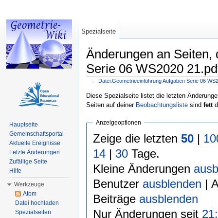
Spezialseite
Änderungen an Seiten, 
Serie 06 WS2020 21.pdf“
←
Datei:Geometrieeinführung Aufgaben Serie 06 WS2
Wechseln zu:
Navigation
,
Suche
Diese Spezialseite listet die letzten Änderunge
Seiten auf deiner
Beobachtungsliste
sind
fett
d
Anzeigeoptionen
Hauptseite
Gemeinschaftsportal
Zeige die letzten
50
|
10
Aktuelle Ereignisse
14
|
30
Tage.
Letzte Änderungen
Zufällige Seite
Kleine Änderungen
ausb
Hilfe
Benutzer
ausblenden
| 
Werkzeuge
Atom
Beiträge
ausblenden
Datei hochladen
Nur Änderungen seit
21:
Spezialseiten