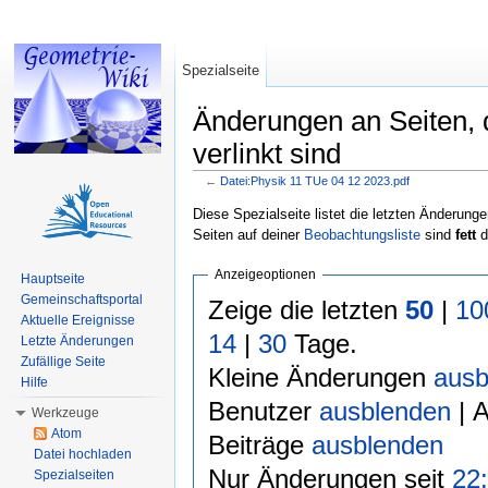
Spezialseite
Änderungen an Seiten, 
verlinkt sind
←
Datei:Physik 11 TUe 04 12 2023.pdf
Wechseln zu:
Navigation
,
Suche
Diese Spezialseite listet die letzten Änderunge
Seiten auf deiner
Beobachtungsliste
sind
fett
d
Anzeigeoptionen
Hauptseite
Gemeinschaftsportal
Zeige die letzten
50
|
10
Aktuelle Ereignisse
14
|
30
Tage.
Letzte Änderungen
Zufällige Seite
Kleine Änderungen
ausb
Hilfe
Benutzer
ausblenden
| 
Werkzeuge
Atom
Beiträge
ausblenden
Datei hochladen
Nur Änderungen seit
22:
Spezialseiten