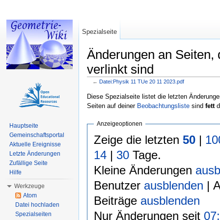
Spezialseite
Änderungen an Seiten, 
verlinkt sind
←
Datei:Physik 11 TUe 20 11 2023.pdf
Wechseln zu:
Navigation
,
Suche
Diese Spezialseite listet die letzten Änderunge
Seiten auf deiner
Beobachtungsliste
sind
fett
d
Anzeigeoptionen
Hauptseite
Gemeinschaftsportal
Zeige die letzten
50
|
10
Aktuelle Ereignisse
14
|
30
Tage.
Letzte Änderungen
Zufällige Seite
Kleine Änderungen
ausb
Hilfe
Benutzer
ausblenden
| 
Werkzeuge
Atom
Beiträge
ausblenden
Datei hochladen
Nur Änderungen seit
07:
Spezialseiten