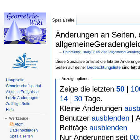
Spezialseite
Änderungen an Seiten, d
allgemeineGeradengleic
←
Datei:Skript LinAlg 08 05 2020 allgemeineGeraden
Wechseln zu:
Navigation
,
Suche
Diese Spezialseite listet die letzten Änderunge
Seiten auf deiner
Beobachtungsliste
sind
fett
d
Anzeigeoptionen
Hauptseite
Gemeinschaftsportal
Zeige die letzten
50
|
10
Aktuelle Ereignisse
14
|
30
Tage.
Letzte Änderungen
Zufällige Seite
Kleine Änderungen
ausb
Hilfe
Benutzer
ausblenden
| 
Werkzeuge
Atom
Beiträge
ausblenden
Datei hochladen
Nur Änderungen seit
00:
Spezialseiten