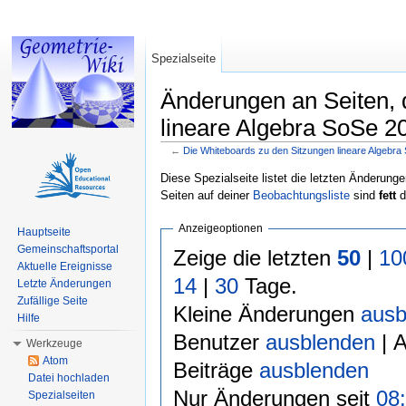
Spezialseite
Änderungen an Seiten, 
lineare Algebra SoSe 20
←
Die Whiteboards zu den Sitzungen lineare Algebra
Wechseln zu:
Navigation
,
Suche
Diese Spezialseite listet die letzten Änderunge
Seiten auf deiner
Beobachtungsliste
sind
fett
d
Anzeigeoptionen
Hauptseite
Gemeinschaftsportal
Zeige die letzten
50
|
10
Aktuelle Ereignisse
14
|
30
Tage.
Letzte Änderungen
Zufällige Seite
Kleine Änderungen
ausb
Hilfe
Benutzer
ausblenden
| 
Werkzeuge
Atom
Beiträge
ausblenden
Datei hochladen
Nur Änderungen seit
08:
Spezialseiten