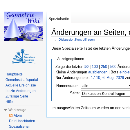
Spezialseite
Änderungen an Seiten, d
←
Diskussion:Kontrollfragen
Wechseln zu:
Navigation
,
Suche
Diese Spezialseite listet die letzten Änderunge
Anzeigeoptionen
Zeige die letzten
50
|
100
|
250
|
500
Änderun
Kleine Änderungen
ausblenden
| Bots
einbl
Hauptseite
Nur Änderungen seit
17:10, 6. Aug. 2026
zei
Gemeinschaftsportal
Aktuelle Ereignisse
Namensraum:
Letzte Änderungen
Seite:
Zufällige Seite
Hilfe
Im ausgewählten Zeitraum wurden an den verl
Werkzeuge
Atom
Datei hochladen
Spezialseiten