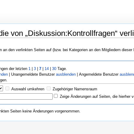
ie von „Diskussion:Kontrollfragen“ verli
n an den verlinkten Seiten auf (bzw. bei Kategorien an den Mitgliedern dieser
gen der letzten
1
|
3
|
7
|
14
|
30
Tage.
enden
| Unangemeldete Benutzer
ausblenden
| Angemeldete Benutzer
ausblen
gen.
Auswahl umkehren
Zugehöriger Namensraum
Zeige Änderungen auf Seiten, die hierher v
inkten Seiten keine Änderungen vorgenommen.