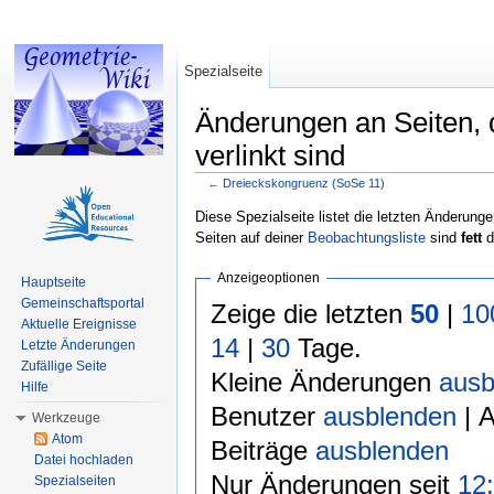
Spezialseite
Änderungen an Seiten, 
verlinkt sind
←
Dreieckskongruenz (SoSe 11)
Wechseln zu:
Navigation
,
Suche
Diese Spezialseite listet die letzten Änderunge
Seiten auf deiner
Beobachtungsliste
sind
fett
d
Anzeigeoptionen
Hauptseite
Gemeinschaftsportal
Zeige die letzten
50
|
10
Aktuelle Ereignisse
14
|
30
Tage.
Letzte Änderungen
Zufällige Seite
Kleine Änderungen
ausb
Hilfe
Benutzer
ausblenden
| 
Werkzeuge
Atom
Beiträge
ausblenden
Datei hochladen
Nur Änderungen seit
12:
Spezialseiten