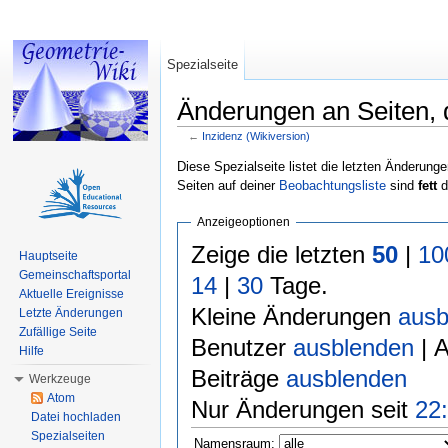
Spezialseite
Änderungen an Seiten, d
←
Inzidenz (Wikiversion)
Wechseln zu:
Navigation
,
Suche
Diese Spezialseite listet die letzten Änderunge
Seiten auf deiner
Beobachtungsliste
sind
fett
d
Anzeigeoptionen
Zeige die letzten
50
|
10
Hauptseite
Gemeinschaftsportal
14
|
30
Tage.
Aktuelle Ereignisse
Kleine Änderungen
ausb
Letzte Änderungen
Zufällige Seite
Benutzer
ausblenden
| 
Hilfe
Beiträge
ausblenden
Werkzeuge
Atom
Nur Änderungen seit
22:
Datei hochladen
Spezialseiten
Namensraum: