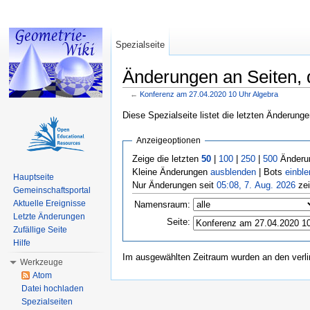
Spezialseite
Änderungen an Seiten, d
←
Konferenz am 27.04.2020 10 Uhr Algebra
Wechseln zu:
Navigation
,
Suche
Diese Spezialseite listet die letzten Änderunge
Anzeigeoptionen
Zeige die letzten
50
|
100
|
250
|
500
Änderun
Kleine Änderungen
ausblenden
| Bots
einbl
Hauptseite
Nur Änderungen seit
05:08, 7. Aug. 2026
zei
Gemeinschaftsportal
Aktuelle Ereignisse
Namensraum:
Letzte Änderungen
Seite:
Zufällige Seite
Hilfe
Im ausgewählten Zeitraum wurden an den verl
Werkzeuge
Atom
Datei hochladen
Spezialseiten