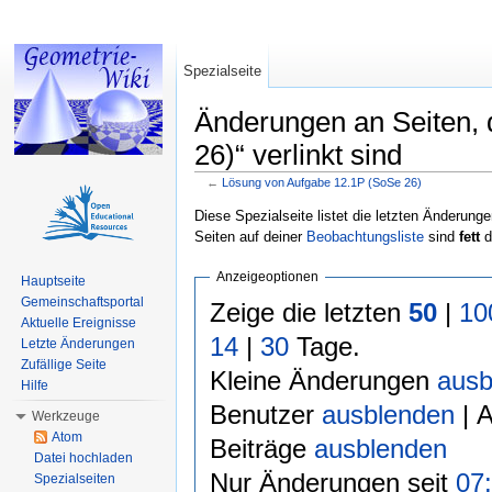
Spezialseite
Änderungen an Seiten, 
26)“ verlinkt sind
←
Lösung von Aufgabe 12.1P (SoSe 26)
Wechseln zu:
Navigation
,
Suche
Diese Spezialseite listet die letzten Änderunge
Seiten auf deiner
Beobachtungsliste
sind
fett
d
Anzeigeoptionen
Hauptseite
Gemeinschaftsportal
Zeige die letzten
50
|
10
Aktuelle Ereignisse
14
|
30
Tage.
Letzte Änderungen
Zufällige Seite
Kleine Änderungen
ausb
Hilfe
Benutzer
ausblenden
| 
Werkzeuge
Atom
Beiträge
ausblenden
Datei hochladen
Nur Änderungen seit
07:
Spezialseiten