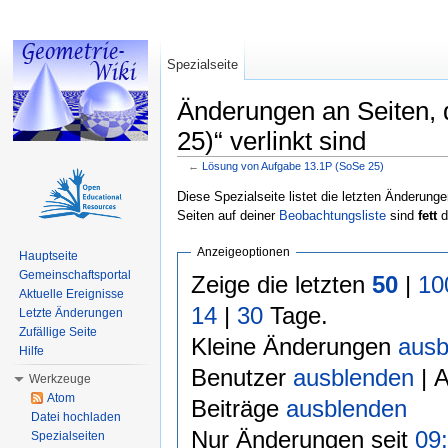
Spezialseite
Änderungen an Seiten, 
25)“ verlinkt sind
←
Lösung von Aufgabe 13.1P (SoSe 25)
Wechseln zu:
Navigation
,
Suche
Diese Spezialseite listet die letzten Änderunge
Seiten auf deiner
Beobachtungsliste
sind
fett
d
Anzeigeoptionen
Hauptseite
Gemeinschaftsportal
Zeige die letzten
50
|
10
Aktuelle Ereignisse
14
|
30
Tage.
Letzte Änderungen
Zufällige Seite
Kleine Änderungen
ausb
Hilfe
Benutzer
ausblenden
| 
Werkzeuge
Atom
Beiträge
ausblenden
Datei hochladen
Nur Änderungen seit
09:
Spezialseiten