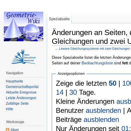
Spezialseite
Änderungen an Seiten, 
Gleichungen und zwei U
←
Lineare Gleichungssysteme mit zwei Gleichungen
Wechseln zu:
Navigation
,
Suche
Diese Spezialseite listet die letzten Änderunge
Seiten auf deiner
Beobachtungsliste
sind
fett
d
Navigation
Anzeigeoptionen
Zeige die letzten
50
|
10
Hauptseite
Gemeinschaftsportal
14
|
30
Tage.
Aktuelle Ereignisse
Letzte Änderungen
Kleine Änderungen
ausb
Zufällige Seite
Benutzer
ausblenden
| 
Hilfe
Beiträge
ausblenden
Werkzeuge
Nur Änderungen seit
01:
Atom