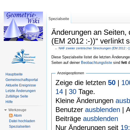
Spezialseite
Änderungen an Seiten, 
(EM 2012 :-))“ verlinkt 
←
NAF zweier zentrischer Streckungen (EM 2012 :-)
Wechseln zu:
Navigation
,
Suche
Diese Spezialseite listet die letzten Änderunge
Seiten auf deiner
Beobachtungsliste
sind
fett
d
Anzeigeoptionen
Hauptseite
Gemeinschaftsportal
Zeige die letzten
50
|
10
Aktuelle Ereignisse
14
|
30
Tage.
Letzte Änderungen
Zufällige Seite
Kleine Änderungen
ausb
Hilfe
Benutzer
ausblenden
| 
Werkzeuge
Atom
Beiträge
ausblenden
Datei hochladen
Nur Änderungen seit
19:
Spezialseiten