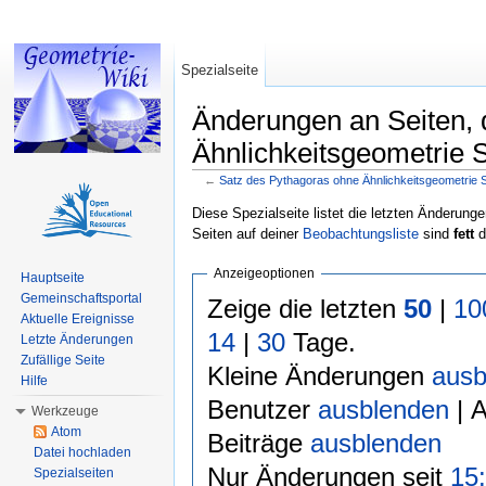
Spezialseite
Änderungen an Seiten, 
Ähnlichkeitsgeometrie S
←
Satz des Pythagoras ohne Ähnlichkeitsgeometrie
Wechseln zu:
Navigation
,
Suche
Diese Spezialseite listet die letzten Änderunge
Seiten auf deiner
Beobachtungsliste
sind
fett
d
Anzeigeoptionen
Hauptseite
Gemeinschaftsportal
Zeige die letzten
50
|
10
Aktuelle Ereignisse
14
|
30
Tage.
Letzte Änderungen
Zufällige Seite
Kleine Änderungen
ausb
Hilfe
Benutzer
ausblenden
| 
Werkzeuge
Atom
Beiträge
ausblenden
Datei hochladen
Nur Änderungen seit
15:
Spezialseiten