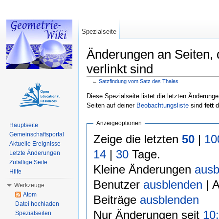
Spezialseite
Änderungen an Seiten, 
verlinkt sind
←
Satzfindung vom Satz des Thales
Wechseln zu:
Navigation
,
Suche
Diese Spezialseite listet die letzten Änderunge
Seiten auf deiner
Beobachtungsliste
sind
fett
d
Anzeigeoptionen
Hauptseite
Gemeinschaftsportal
Zeige die letzten
50
|
10
Aktuelle Ereignisse
14
|
30
Tage.
Letzte Änderungen
Zufällige Seite
Kleine Änderungen
ausb
Hilfe
Benutzer
ausblenden
| 
Werkzeuge
Atom
Beiträge
ausblenden
Datei hochladen
Nur Änderungen seit
10:
Spezialseiten