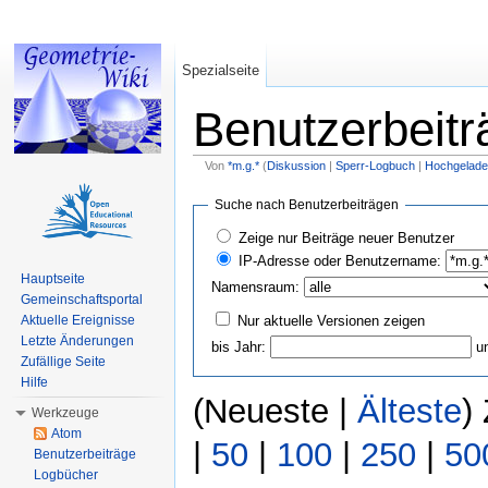
Spezialseite
Benutzerbeitr
Von
*m.g.*
(
Diskussion
|
Sperr-Logbuch
|
Hochgelade
Wechseln zu:
Navigation
,
Suche
Suche nach Benutzerbeiträgen
Zeige nur Beiträge neuer Benutzer
IP-Adresse oder Benutzername:
Hauptseite
Namensraum:
Gemeinschaftsportal
Nur aktuelle Versionen zeigen
Aktuelle Ereignisse
Letzte Änderungen
bis Jahr:
u
Zufällige Seite
Hilfe
(Neueste |
Älteste
)
Werkzeuge
Atom
|
50
|
100
|
250
|
50
Benutzerbeiträge
Logbücher