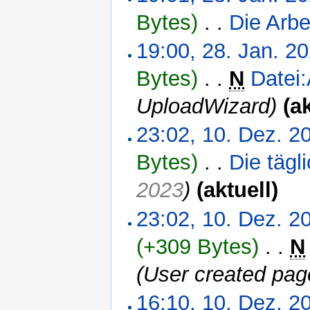
Bytes)
‎
. .
Die Arbe
19:00, 28. Jan. 2
Bytes)
‎
. .
N
Datei
UploadWizard)
(a
23:02, 10. Dez. 2
Bytes)
‎
. .
Die täg
2023
)
(aktuell)
23:02, 10. Dez. 2
(+309 Bytes)
‎
. .
N
(User created pag
16:10, 10. Dez. 2