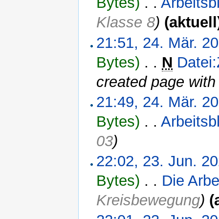
Bytes)
‎
. .
Arbeitsb
Klasse 8
)
(aktuell
21:51, 24. Mär. 2
Bytes)
‎
. .
N
Datei
created page with
21:49, 24. Mär. 2
Bytes)
‎
. .
Arbeitsb
03
)
22:02, 23. Jun. 2
Bytes)
‎
. .
Die Arbe
Kreisbewegung
)
(