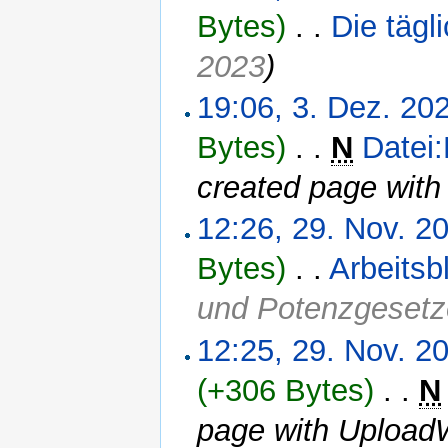
Bytes)
‎
. .
Die täg
2023
)
19:06, 3. Dez. 20
Bytes)
‎
. .
N
Datei
created page with
12:26, 29. Nov. 2
Bytes)
‎
. .
Arbeitsb
und Potenzgesetz
12:25, 29. Nov. 2
(+306 Bytes)
‎
. .
N
page with Upload