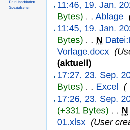
11:46, 19. Jan. 2
Datei hochladen
Spezialseiten
Bytes)
‎
. .
Ablage
‎
11:45, 19. Jan. 2
Bytes)
‎
. .
N
Datei
Vorlage.docx
‎
(Us
(aktuell)
17:27, 23. Sep. 2
Bytes)
‎
. .
Excel
‎
(
17:26, 23. Sep. 2
(+331 Bytes)
‎
. .
N
01.xlsx
‎
(User cre