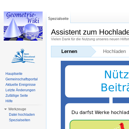
Spezialseite
Assistent zum Hochlad
Vielen Dank für die Nutzung unseres neuen Hilfs
Wechseln zu:
Navigation
,
Suche
Lernen
Hochladen
Hauptseite
Gemeinschaftsportal
Aktuelle Ereignisse
Letzte Änderungen
Zufällige Seite
Hilfe
Werkzeuge
Datei hochladen
Spezialseiten