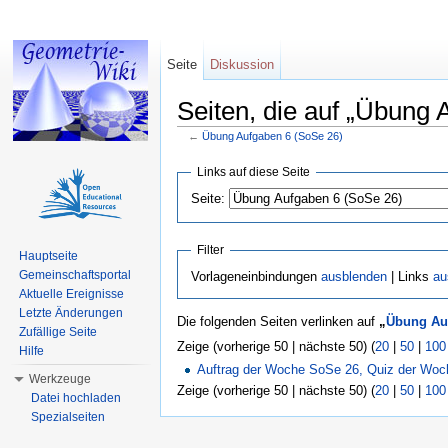
Seite
Diskussion
Seiten, die auf „Übung 
←
Übung Aufgaben 6 (SoSe 26)
Wechseln zu:
Navigation
,
Suche
Links auf diese Seite
Seite:
Filter
Hauptseite
Gemeinschaftsportal
Vorlageneinbindungen
ausblenden
| Links
au
Aktuelle Ereignisse
Letzte Änderungen
Die folgenden Seiten verlinken auf
„
Übung Auf
Zufällige Seite
Zeige (vorherige 50 | nächste 50) (
20
|
50
|
100
Hilfe
Auftrag der Woche SoSe 26, Quiz der Wo
Werkzeuge
Zeige (vorherige 50 | nächste 50) (
20
|
50
|
100
Datei hochladen
Spezialseiten