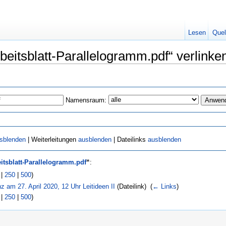
Lesen
Quel
rbeitsblatt-Parallelogramm.pdf“ verlinke
Namensraum:
sblenden
| Weiterleitungen
ausblenden
| Dateilinks
ausblenden
eitsblatt-Parallelogramm.pdf
“
:
|
250
|
500
)
nz am 27. April 2020, 12 Uhr Leitideen II
(Dateilink) ‎
(
← Links
)
|
250
|
500
)