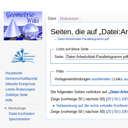
Datei
Diskussion
Seiten, die auf „Datei:A
←
Datei:Arbeitsblatt-Parallelogramm.pdf
Wechseln zu:
Navigation
,
Suche
Links auf diese Seite
Seite:
Filter
Hauptseite
Gemeinschaftsportal
Vorlageneinbindungen
ausblenden
| Links
au
Aktuelle Ereignisse
Letzte Änderungen
Die folgenden Seiten verlinken auf
„
Datei:Arb
Zufällige Seite
Zeige (vorherige 50 | nächste 50) (
20
|
50
|
100
Hilfe
Vorbereitung auf die erste virtuelle Konfere
Werkzeuge
Zeige (vorherige 50 | nächste 50) (
20
|
50
|
100
Datei hochladen
Spezialseiten