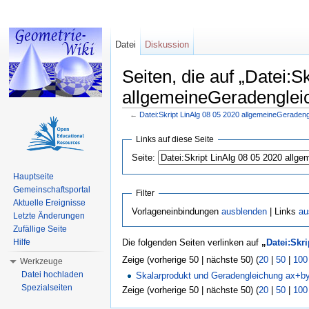
Datei
Diskussion
Seiten, die auf „Datei:S
allgemeineGeradengleic
←
Datei:Skript LinAlg 08 05 2020 allgemeineGeraden
Wechseln zu:
Navigation
,
Suche
Links auf diese Seite
Seite:
Hauptseite
Gemeinschaftsportal
Filter
Aktuelle Ereignisse
Vorlageneinbindungen
ausblenden
| Links
au
Letzte Änderungen
Zufällige Seite
Hilfe
Die folgenden Seiten verlinken auf
„
Datei:Skr
Zeige (vorherige 50 | nächste 50) (
20
|
50
|
100
Werkzeuge
Datei hochladen
Skalarprodukt und Geradengleichung ax+b
Spezialseiten
Zeige (vorherige 50 | nächste 50) (
20
|
50
|
100