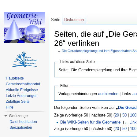
Seite
Diskussion
Seiten, die auf „Die G
26“ verlinken
←
Die Geradenspiegelung und ihre Eigenschaften So
Wechseln zu:
Navigation
,
Suche
Links auf diese Seite
Seite:
Hauptseite
Gemeinschaftsportal
Filter
Aktuelle Ereignisse
Vorlageneinbindungen
ausblenden
| Links
au
Letzte Änderungen
Zufällige Seite
Hilfe
Die folgenden Seiten verlinken auf
„
Die Gerad
Zeige (vorherige 50 | nächste 50) (
20
|
50
|
100
Werkzeuge
Datei hochladen
Die WIKI-Seiten für die Geometrie
‎
(
← Link
Spezialseiten
Zeige (vorherige 50 | nächste 50) (
20
|
50
|
100