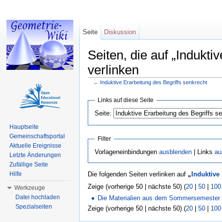
Seite
Diskussion
Seiten, die auf „Indukti
verlinken
←
Induktive Erarbeitung des Begriffs senkrecht
Wechseln zu:
Navigation
,
Suche
Links auf diese Seite
Seite:
Hauptseite
Gemeinschaftsportal
Filter
Aktuelle Ereignisse
Vorlageneinbindungen
ausblenden
| Links
au
Letzte Änderungen
Zufällige Seite
Hilfe
Die folgenden Seiten verlinken auf
„
Induktive
Zeige (vorherige 50 | nächste 50) (
20
|
50
|
100
Werkzeuge
Datei hochladen
Die Materialien aus dem Sommersemester
Spezialseiten
Zeige (vorherige 50 | nächste 50) (
20
|
50
|
100