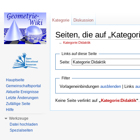
Kategorie
Diskussion
Seiten, die auf „Kategor
←
Kategorie:Didaktik
Wechseln zu:
Navigation
,
Suche
Links auf diese Seite
Seite:
Filter
Hauptseite
Gemeinschaftsportal
Vorlageneinbindungen
ausblenden
| Links
au
Aktuelle Ereignisse
Letzte Änderungen
Keine Seite verlinkt auf
„
Kategorie:Didaktik
“
.
Zufällige Seite
Hilfe
Werkzeuge
Datei hochladen
Spezialseiten