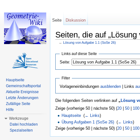
Seite
Diskussion
Seiten, die auf „Lösung
←
Lösung von Aufgabe 1.1 (SoSe 26)
Wechseln zu:
Navigation
,
Suche
Links auf diese Seite
Seite:
Filter
Hauptseite
Gemeinschaftsportal
Vorlageneinbindungen
ausblenden
| Links
au
Aktuelle Ereignisse
Letzte Änderungen
Die folgenden Seiten verlinken auf
„
Lösung vo
Zufällige Seite
Zeige (vorherige 50 | nächste 50) (
20
|
50
|
100
Hilfe
Hauptseite
‎
(
← Links
)
Werkzeuge
Übung Aufgaben 1 (SoSe 26)
‎
(
← Links
)
Datei hochladen
Zeige (vorherige 50 | nächste 50) (
20
|
50
|
100
Spezialseiten