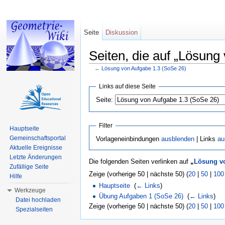
Seite
Diskussion
Seiten, die auf „Lösung
←
Lösung von Aufgabe 1.3 (SoSe 26)
Wechseln zu:
Navigation
,
Suche
Links auf diese Seite
Seite:
Filter
Hauptseite
Gemeinschaftsportal
Vorlageneinbindungen
ausblenden
| Links
au
Aktuelle Ereignisse
Letzte Änderungen
Die folgenden Seiten verlinken auf
„
Lösung vo
Zufällige Seite
Zeige (vorherige 50 | nächste 50) (
20
|
50
|
100
Hilfe
Hauptseite
‎
(
← Links
)
Werkzeuge
Übung Aufgaben 1 (SoSe 26)
‎
(
← Links
)
Datei hochladen
Zeige (vorherige 50 | nächste 50) (
20
|
50
|
100
Spezialseiten