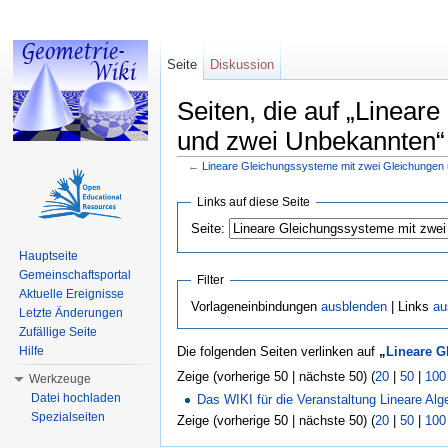
Seite
Diskussion
Seiten, die auf „Linea
und zwei Unbekannten“ 
←
Lineare Gleichungssysteme mit zwei Gleichungen
Wechseln zu:
Navigation
,
Suche
Links auf diese Seite
Seite:
Hauptseite
Gemeinschaftsportal
Filter
Aktuelle Ereignisse
Vorlageneinbindungen
ausblenden
| Links
au
Letzte Änderungen
Zufällige Seite
Hilfe
Die folgenden Seiten verlinken auf
„
Lineare G
Zeige (vorherige 50 | nächste 50) (
20
|
50
|
100
Werkzeuge
Datei hochladen
Das WIKI für die Veranstaltung Lineare Al
Spezialseiten
Zeige (vorherige 50 | nächste 50) (
20
|
50
|
100