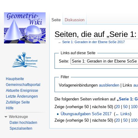
Seite
Diskussion
Seiten, die auf „Serie 
←
Serie 1: Geraden in der Ebene SoSe 2017
Wechseln zu:
Navigation
,
Suche
Links auf diese Seite
Seite:
Filter
Hauptseite
Gemeinschaftsportal
Vorlageneinbindungen
ausblenden
| Links
au
Aktuelle Ereignisse
Letzte Änderungen
Die folgenden Seiten verlinken auf
„
Serie 1: 
Zufällige Seite
Zeige (vorherige 50 | nächste 50) (
20
|
50
|
100
Hilfe
Übungsaufgaben SoSe 2017
‎
(
← Links
)
Werkzeuge
Zeige (vorherige 50 | nächste 50) (
20
|
50
|
100
Datei hochladen
Spezialseiten