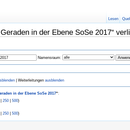
Lesen
Quel
1: Geraden in der Ebene SoSe 2017“ verl
Namensraum:
sblenden
| Weiterleitungen
ausblenden
Geraden in der Ebene SoSe 2017
“
:
|
250
|
500
)
|
250
|
500
)