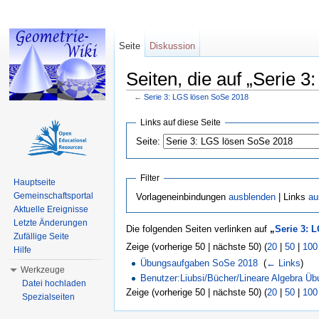
Seite
Diskussion
Seiten, die auf „Serie 
←
Serie 3: LGS lösen SoSe 2018
Wechseln zu:
Navigation
,
Suche
Links auf diese Seite
Seite:
Filter
Hauptseite
Gemeinschaftsportal
Vorlageneinbindungen
ausblenden
| Links
au
Aktuelle Ereignisse
Letzte Änderungen
Die folgenden Seiten verlinken auf
„
Serie 3: 
Zufällige Seite
Zeige (vorherige 50 | nächste 50) (
20
|
50
|
100
Hilfe
Übungsaufgaben SoSe 2018
‎
(
← Links
)
Werkzeuge
Benutzer:Liubsi/Bücher/Lineare Algebra Ü
Datei hochladen
Zeige (vorherige 50 | nächste 50) (
20
|
50
|
100
Spezialseiten