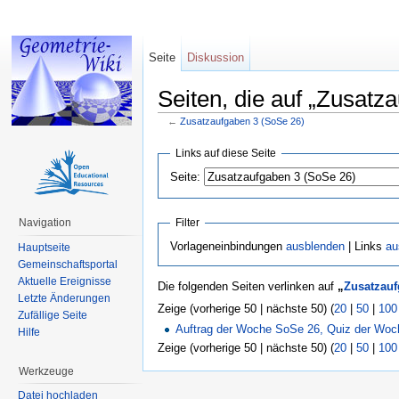
Seite
Diskussion
Seiten, die auf „Zusatz
←
Zusatzaufgaben 3 (SoSe 26)
Wechseln zu:
Navigation
,
Suche
Links auf diese Seite
Seite:
Navigation
Filter
Vorlageneinbindungen
ausblenden
| Links
au
Hauptseite
Gemeinschaftsportal
Aktuelle Ereignisse
Die folgenden Seiten verlinken auf
„
Zusatzauf
Letzte Änderungen
Zeige (vorherige 50 | nächste 50) (
20
|
50
|
100
Zufällige Seite
Auftrag der Woche SoSe 26, Quiz der Wo
Hilfe
Zeige (vorherige 50 | nächste 50) (
20
|
50
|
100
Werkzeuge
Datei hochladen