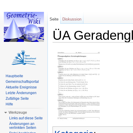
Seite
Diskussion
ÜA Geradengl
Wechseln zu:
Navigation
,
Suche
Hauptseite
Gemeinschaftsportal
Aktuelle Ereignisse
Letzte Änderungen
Zufällige Seite
Hilfe
Werkzeuge
Links auf diese Seite
Änderungen an
verlinkten Seiten