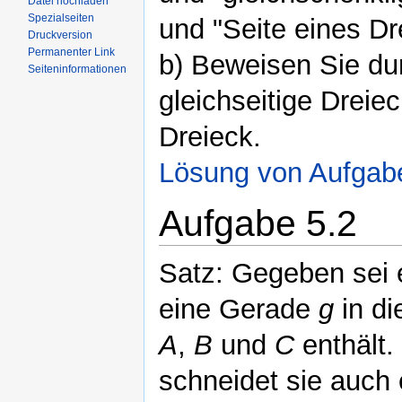
Datei hochladen
Spezialseiten
und "Seite eines Dre
Druckversion
Permanenter Link
b) Beweisen Sie du
Seiteninformationen
gleichseitige Dreie
Dreieck.
Lösung von Aufgab
Aufgabe 5.2
Satz: Gegeben sei 
eine Gerade
g
in di
A
,
B
und
C
enthält
schneidet sie auch