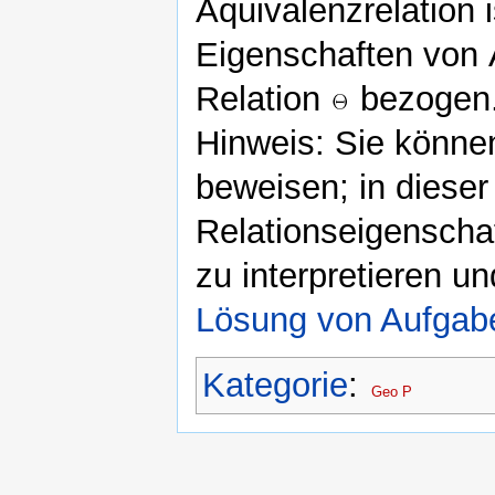
Äquivalenzrelation 
Eigenschaften von Ä
Relation
bezogen
Hinweis: Sie können
beweisen; in diese
Relationseigenscha
zu interpretieren u
Lösung von Aufgab
Kategorie
:
Geo P