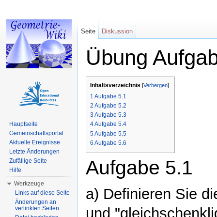
Seite
Diskussion
Übung Aufgab
Wechseln zu:
Navigation
,
Suche
Inhaltsverzeichnis
[
Verbergen
]
1
Aufgabe 5.1
2
Aufgabe 5.2
3
Aufgabe 5.3
Hauptseite
4
Aufgabe 5.4
Gemeinschaftsportal
5
Aufgabe 5.5
Aktuelle Ereignisse
6
Aufgabe 5.6
Letzte Änderungen
Aufgabe 5.1
Zufällige Seite
Hilfe
Werkzeuge
a) Definieren Sie di
Links auf diese Seite
Änderungen an
verlinkten Seiten
und "gleichschenkli