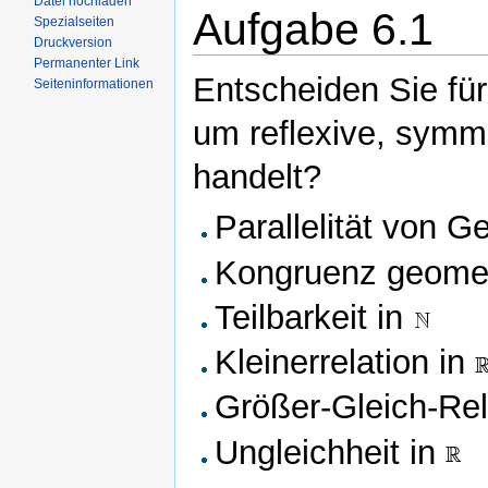
Datei hochladen
Aufgabe 6.1
Spezialseiten
Druckversion
Permanenter Link
Entscheiden Sie für
Seiteninformationen
um reflexive, symme
handelt?
Parallelität von 
Kongruenz geomet
Teilbarkeit in
Kleinerrelation in
Größer-Gleich-Rel
Ungleichheit in