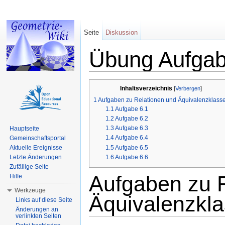
Seite
Diskussion
Übung Aufgab
Wechseln zu:
Navigation
,
Suche
Inhaltsverzeichnis
[
Verbergen
]
1
Aufgaben zu Relationen und Äquivalenzklass
1.1
Aufgabe 6.1
1.2
Aufgabe 6.2
1.3
Aufgabe 6.3
Hauptseite
1.4
Aufgabe 6.4
Gemeinschaftsportal
1.5
Aufgabe 6.5
Aktuelle Ereignisse
1.6
Aufgabe 6.6
Letzte Änderungen
Zufällige Seite
Aufgaben zu 
Hilfe
Werkzeuge
Äquivalenzkl
Links auf diese Seite
Änderungen an
verlinkten Seiten