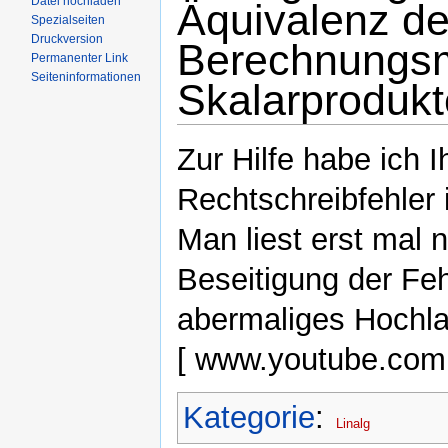
Datei hochladen
Äquivalenz de
Spezialseiten
Druckversion
Berechnungs
Permanenter Link
Seiteninformationen
Skalarproduk
Zur Hilfe habe ich 
Rechtschreibfehler 
Man liest erst mal
Beseitigung der Feh
abermaliges Hochl
[ www.youtube.com i
Kategorie
:
Linalg