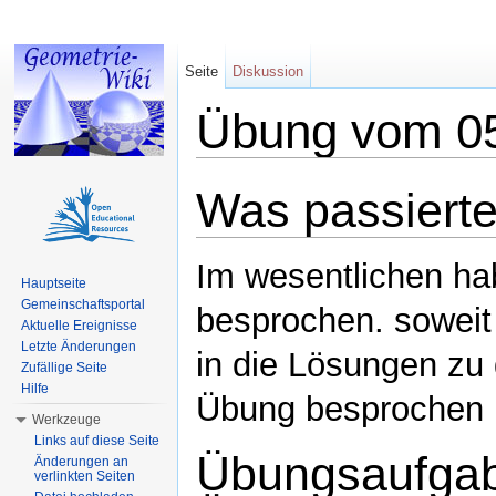
Seite
Diskussion
Übung vom 05
Wechseln zu:
Navigation
,
Suche
Was passierte
Im wesentlichen ha
Hauptseite
Gemeinschaftsportal
besprochen. soweit 
Aktuelle Ereignisse
Letzte Änderungen
in die Lösungen zu 
Zufällige Seite
Hilfe
Übung besprochen 
Werkzeuge
Links auf diese Seite
Übungsaufgab
Änderungen an
verlinkten Seiten