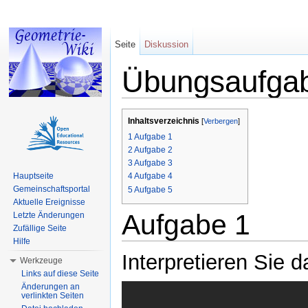
Seite
Diskussion
Übungsaufga
Wechseln zu:
Navigation
,
Suche
Inhaltsverzeichnis
[
Verbergen
]
1
Aufgabe 1
2
Aufgabe 2
3
Aufgabe 3
Hauptseite
4
Aufgabe 4
Gemeinschaftsportal
5
Aufgabe 5
Aktuelle Ereignisse
Aufgabe 1
Letzte Änderungen
Zufällige Seite
Hilfe
Interpretieren Sie 
Werkzeuge
Links auf diese Seite
Änderungen an
verlinkten Seiten