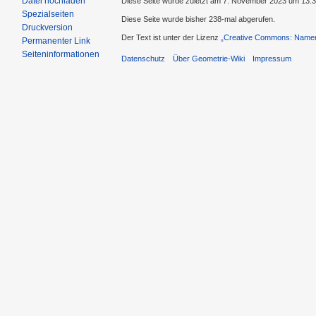
Datei hochladen
Diese Seite wurde zuletzt am 7. November 2023 um 13:3
Spezialseiten
Diese Seite wurde bisher 238-mal abgerufen.
Druckversion
Der Text ist unter der Lizenz
„Creative Commons: Namens
Permanenter Link
Seiteninformationen
Datenschutz
Über Geometrie-Wiki
Impressum