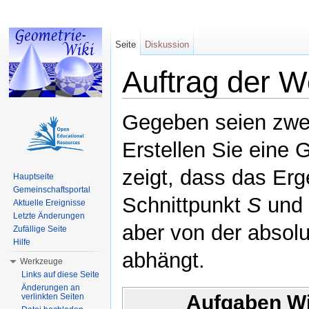
Seite
Diskussion
Auftrag der 
Wechseln zu:
Navigation
,
Suche
Gegeben seien zwe
Erstellen Sie eine 
zeigt, dass das Er
Hauptseite
Gemeinschaftsportal
Schnittpunkt
S
und 
Aktuelle Ereignisse
Letzte Änderungen
aber von der absol
Zufällige Seite
Hilfe
abhängt.
Werkzeuge
Links auf diese Seite
Änderungen an
Aufgaben Wi
verlinkten Seiten