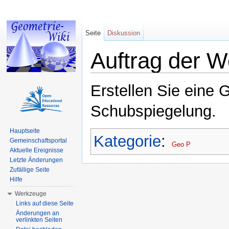
Seite
Diskussion
Auftrag der 
Wechseln zu:
Navigation
,
Suche
Erstellen Sie eine 
Schubspiegelung.
Hauptseite
Kategorie
:
Gemeinschaftsportal
Geo P
Aktuelle Ereignisse
Letzte Änderungen
Zufällige Seite
Hilfe
Werkzeuge
Links auf diese Seite
Änderungen an
verlinkten Seiten