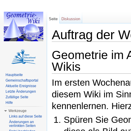
Seite
Diskussion
Auftrag der 
Wechseln zu:
Navigation
,
Suche
Geometrie im A
Wikis
Hauptseite
Im ersten Wochenau
Gemeinschaftsportal
Aktuelle Ereignisse
diesem Wiki im Sin
Letzte Änderungen
Zufällige Seite
Hilfe
kennenlernen. Hier
Werkzeuge
Links auf diese Seite
Spüren Sie Geome
Änderungen an
verlinkten Seiten