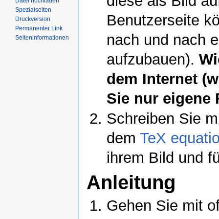
diese als Bild a
Datei hochladen
Spezialseiten
Benutzerseite kö
Druckversion
Permanenter Link
nach und nach ei
Seiteninformationen
aufzubauen).
Wi
dem Internet (
Sie nur eigene 
Schreiben Sie mi
dem
TeX equatio
ihrem Bild und f
Anleitung
Gehen Sie mit o