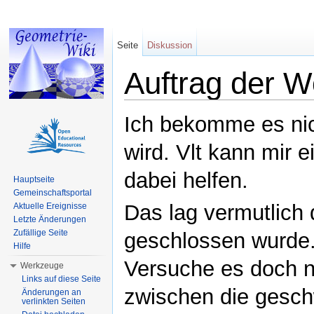
Seite
Diskussion
Auftrag der 
Wechseln zu:
Navigation
,
Suche
Ich bekomme es nic
wird. Vlt kann mir e
dabei helfen.
Hauptseite
Gemeinschaftsportal
Das lag vermutlich 
Aktuelle Ereignisse
Letzte Änderungen
Zufällige Seite
geschlossen wurde.
Hilfe
Versuche es doch n
Werkzeuge
Links auf diese Seite
zwischen die gesc
Änderungen an
verlinkten Seiten