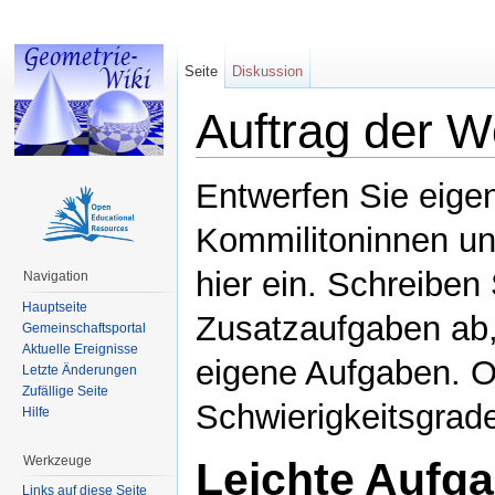
Seite
Diskussion
Auftrag der 
Wechseln zu:
Navigation
,
Suche
Entwerfen Sie eige
Kommilitoninnen un
hier ein. Schreiben
Navigation
Hauptseite
Zusatzaufgaben ab,
Gemeinschaftsportal
Aktuelle Ereignisse
eigene Aufgaben. O
Letzte Änderungen
Zufällige Seite
Schwierigkeitsgrade
Hilfe
Werkzeuge
Leichte Aufg
Links auf diese Seite