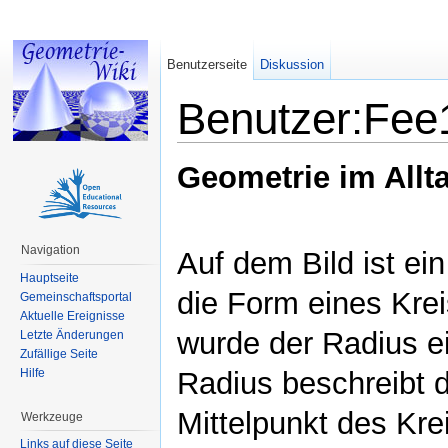
Benutzerseite
Diskussion
Benutzer:Fee
Wechseln zu:
Navigation
,
Suche
Geometrie im Allta
Navigation
Auf dem Bild ist ein
Hauptseite
die Form eines Krei
Gemeinschaftsportal
Aktuelle Ereignisse
wurde der Radius e
Letzte Änderungen
Zufällige Seite
Hilfe
Radius beschreibt
Mittelpunkt des Kr
Werkzeuge
Links auf diese Seite