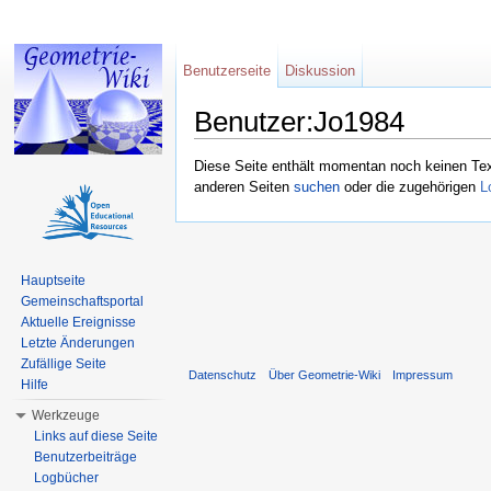
Benutzerseite
Diskussion
Benutzer:Jo1984
Wechseln zu:
Navigation
,
Suche
Diese Seite enthält momentan noch keinen Text,
anderen Seiten
suchen
oder die zugehörigen
L
Hauptseite
Gemeinschaftsportal
Aktuelle Ereignisse
Letzte Änderungen
Zufällige Seite
Datenschutz
Über Geometrie-Wiki
Impressum
Hilfe
Werkzeuge
Links auf diese Seite
Benutzerbeiträge
Logbücher