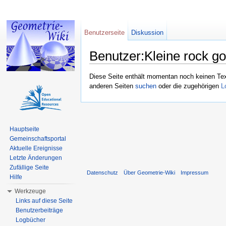
Benutzerseite
Diskussion
Benutzer:Kleine rock g
Wechseln zu:
Navigation
,
Suche
Diese Seite enthält momentan noch keinen Text,
anderen Seiten
suchen
oder die zugehörigen
L
Hauptseite
Gemeinschaftsportal
Aktuelle Ereignisse
Letzte Änderungen
Zufällige Seite
Datenschutz
Über Geometrie-Wiki
Impressum
Hilfe
Werkzeuge
Links auf diese Seite
Benutzerbeiträge
Logbücher