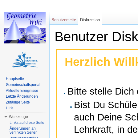
Benutzerseite
Diskussion
Benutzer Disk
Wechseln zu:
Navigation
,
Suche
Herzlich Wil
Hauptseite
Gemeinschaftsportal
Bitte stelle Dic
Aktuelle Ereignisse
Letzte Änderungen
Bist Du Schüle
Zufällige Seite
Hilfe
auch Deine Sch
Werkzeuge
Links auf diese Seite
Lehrkraft, in d
Änderungen an
verlinkten Seiten