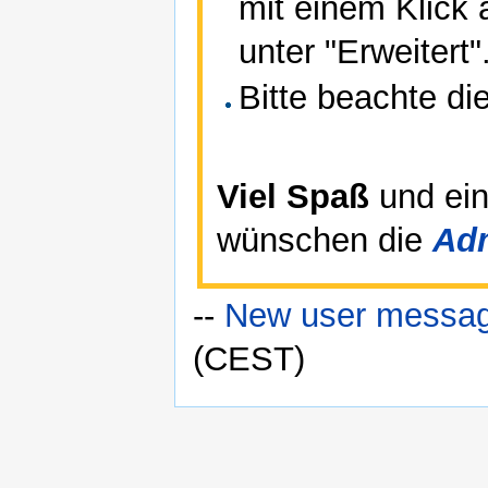
mit einem Klick
unter "Erweitert"
Bitte beachte di
Viel Spaß
und ei
wünschen die
Ad
--
New user messa
(CEST)