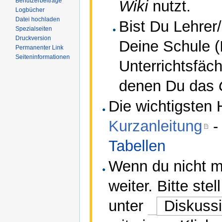
Benutzerbeiträge
Wiki
nutzt.
Logbücher
Datei hochladen
Bist Du Lehrer
Spezialseiten
Druckversion
Deine Schule (I
Permanenter Link
Seiteninformationen
Unterrichtsfäch
denen Du das
Die wichtigsten H
Kurzanleitung
Tabellen
Wenn du nicht me
weiter. Bitte st
unter
Diskuss