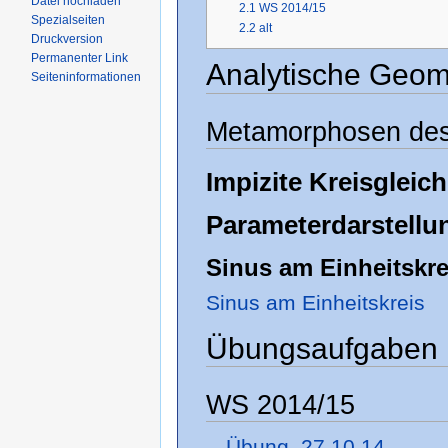
Datei hochladen
2.1
WS 2014/15
Spezialseiten
2.2
alt
Druckversion
Permanenter Link
Analytische Geome
Seiteninformationen
Metamorphosen des
Impizite Kreisgleic
Parameterdarstellu
Sinus am Einheitskre
Sinus am Einheitskreis
Übungsaufgaben
WS 2014/15
Übung_27.10.14