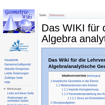
Seite
Diskussion
Das WIKI für 
Algebra analy
Wechseln zu:
Navigation
,
Suche
Das Wiki für die Lehrve
Hauptseite
Gemeinschaftsportal
Algebra/analytische Ge
Aktuelle Ereignisse
Letzte Änderungen
Inhaltsverzeichnis
[
Verbergen
]
Zufällige Seite
1
Analytische Geometrie in der Ebene
Hilfe
1.1
Metamorphosen des Kreises
Werkzeuge
1.1.1
Impizite Kreisgleichung
Links auf diese Seite
1.1.2
Parameterdarstellung des K
Änderungen an
1.1.2.1
Sinus am Einheitskrei
verlinkten Seiten
2
Übungsaufgaben